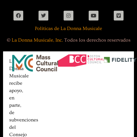
Políticas de La Donna Musicale
©
La Donna Musicale, Inc.
Todos los derechos reservados
La
Donna
Musicale
recibe
apoyo,
en
parte,
de
subvenciones
del
Consejo