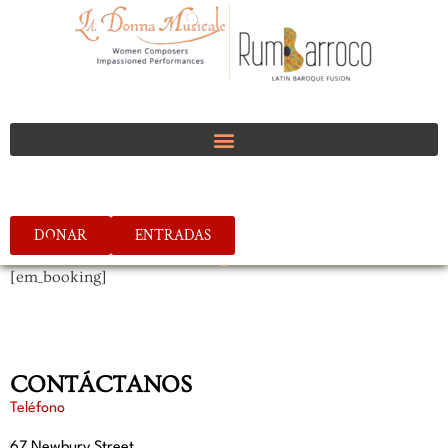
DONAR
ENTRADAS
[em_booking]
CONTÁCTANOS
Teléfono
67 Newbury Street