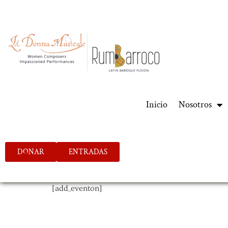
Inicio
Nosotros
DONAR
ENTRADAS
[add_eventon]