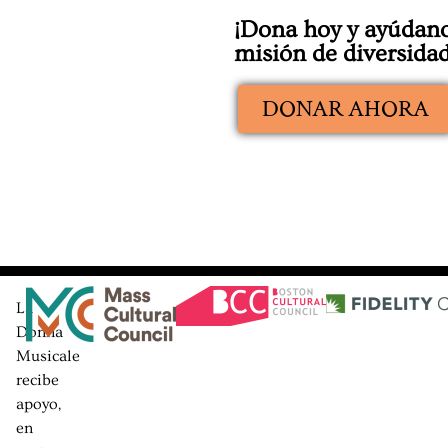
¡Dona hoy y ayúdano
misión de diversidad
DONAR AHORA
La
Donna
Musicale
recibe
apoyo,
en