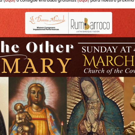
a (
aquí)
o consigue entradas gratuitas
(aquí)
para nuestro próximo