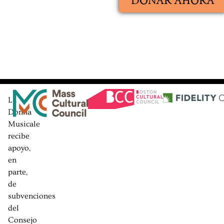
DONAR AHORA
La
Donna
Musicale
recibe
apoyo,
en
parte,
de
subvenciones
del
Consejo